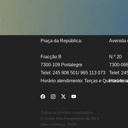
Praça da República:
Avenida d
Fracção B
N.º 20
7300-109 Portalegre
7300-068
Telef. 245 906 501/ 965 113 073
Telef. 24
Horário atendimento: Terças e Quintas-fei
Horário 
Todos os direitos reservados.
© União das Freguesias da Sé e
São Lourenço 2026.