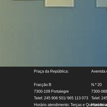
Praça da República:
Avenida d
Fracção B
N.º 20
7300-109 Portalegre
7300-068
Telef. 245 906 501/ 965 113 073
Telef. 24
Horário atendimento: Terças e Quintas-fei
Horário 