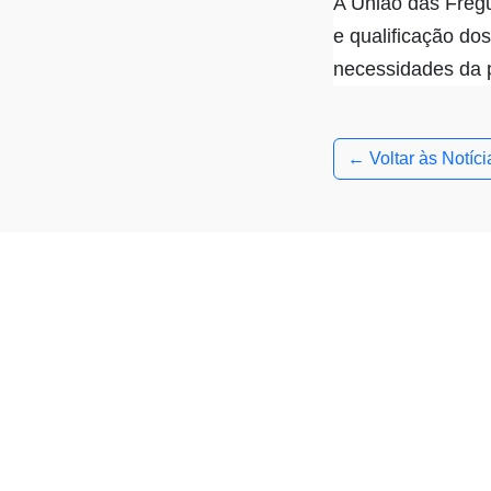
A União das Freg
e qualificação do
necessidades da 
← Voltar às Notíci