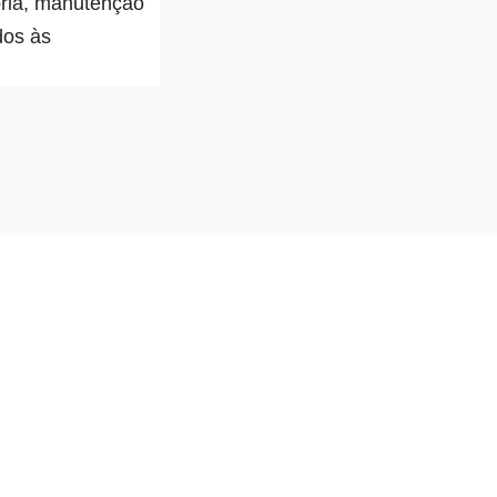
oria, manutenção
dos às