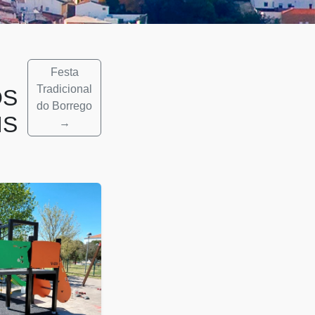
Festa
Tradicional
OS
do Borrego
IS
→