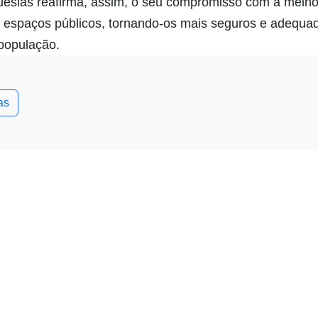
uesias reafirma, assim, o seu compromisso com a melh
s espaços públicos, tornando-os mais seguros e adequa
população.
as