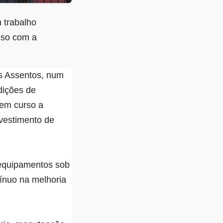
 trabalho
sso com a
os Assentos, num
dições de
 em curso a
nvestimento de
 equipamentos sob
tínuo na melhoria