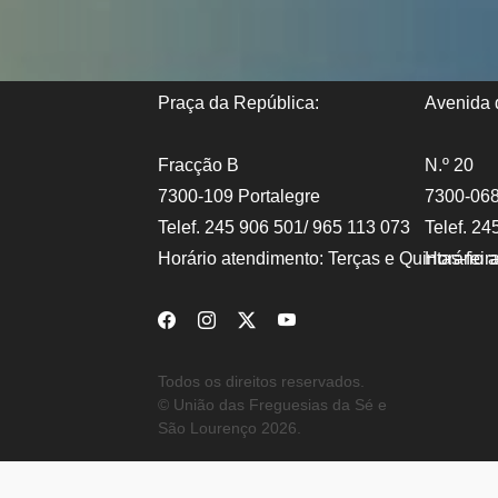
Praça da República:
Avenida d
Fracção B
N.º 20
7300-109 Portalegre
7300-068
Telef. 245 906 501/ 965 113 073
Telef. 24
Horário atendimento: Terças e Quintas-fei
Horário 
Todos os direitos reservados.
© União das Freguesias da Sé e
São Lourenço 2026.